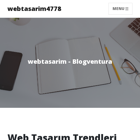
webtasarim4778
MENU
webtasarim - Blogventura
Web Tasarım Trendleri